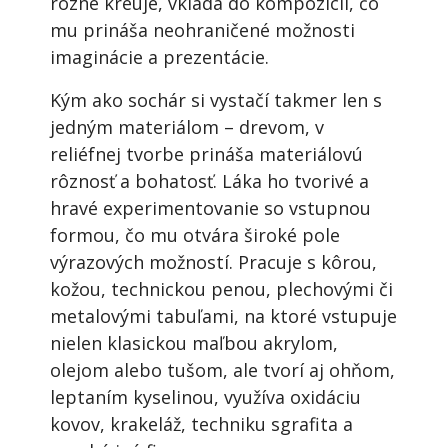
rôzne kreuje, vkladá do kompozícií, čo
mu prináša neohraničené možnosti
imaginácie a prezentácie.
Kým ako sochár si vystačí takmer len s
jedným materiálom – drevom, v
reliéfnej tvorbe prináša materiálovú
rôznosť a bohatosť. Láka ho tvorivé a
hravé experimentovanie so vstupnou
formou, čo mu otvára široké pole
výrazových možností. Pracuje s kôrou,
kožou, technickou penou, plechovými či
metalovými tabuľami, na ktoré vstupuje
nielen klasickou maľbou akrylom,
olejom alebo tušom, ale tvorí aj ohňom,
leptaním kyselinou, využíva oxidáciu
kovov, krakeláž, techniku sgrafita a