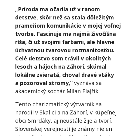
„Príroda ma očarila už v ranom
detstve, skôr než sa stala dôležitým
prameňom komunikácie v mojej voľnej
tvorbe. Fascinuje ma najmä živočíšna
ríša, či už svojimi farbami, ale hlavne
úchvatnou tvarovou rozmanitosťou.
Celé detstvo som trávil v okolitých
lesoch a hájoch na Záhorí, skúmal
lokálne zvieratá, choval dravé vtáky
a pozoroval stromy,“
vyznáva sa
akademický sochár Milan Flajžík.
Tento charizmatický výtvarník sa
narodil v Skalici a na Záhorí, v kúpeľnej
obci Smrdáky, aj neustále žije a tvorí.
Slovenskej verejnosti je známy nielen