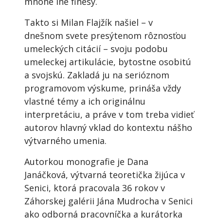
mnohé iné finesy.
Takto si Milan Flajžík našiel – v
dnešnom svete presýtenom rôznosťou
umeleckých citácií – svoju podobu
umeleckej artikulácie, bytostne osobitú
a svojskú. Zakladá ju na serióznom
programovom výskume, prináša vždy
vlastné témy a ich originálnu
interpretáciu, a práve v tom treba vidieť
autorov hlavný vklad do kontextu nášho
výtvarného umenia.
Autorkou monografie je Dana
Janáčková, výtvarná teoretička žijúca v
Senici, ktorá pracovala 36 rokov v
Záhorskej galérii Jána Mudrocha v Senici
ako odborná pracovníčka a kurátorka