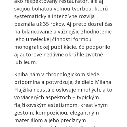
ako rešpektovaný reštaurátor, ale aj
svojou bohatou voľnou tvorbou, ktorú
systematicky a intenzívne rozvíja
bezmála už 35 rokov. Aj preto dozrel čas
na bilancovanie a vážnejšie zhodnotenie
jeho umeleckej činnosti formou
monografickej publikácie, čo podporilo
aj autorove nedávne okrúhle životné
jubileum.
Kniha nám v chronologickom slede
pripomína a potvrdzuje, že dielo Milana
Flajžíka neustále oslovuje mnohých, a to
vo viacerých aspektoch – typickým
flajžíkovským estetizmom, kreatívnym
gestom, kompozíciou, elegantným
materiálom a jeho precíznym