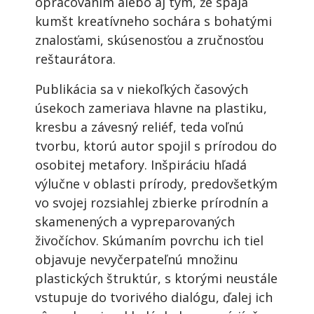
opracovaním alebo aj tým, že spája
kumšt kreatívneho sochára s bohatými
znalosťami, skúsenosťou a zručnosťou
reštaurátora.
Publikácia sa v niekoľkých časových
úsekoch zameriava hlavne na plastiku,
kresbu a závesný reliéf, teda voľnú
tvorbu, ktorú autor spojil s prírodou do
osobitej metafory. Inšpiráciu hľadá
výlučne v oblasti prírody, predovšetkým
vo svojej rozsiahlej zbierke prírodnín a
skamenených a vypreparovaných
živočíchov. Skúmaním povrchu ich tiel
objavuje nevyčerpateľnú množinu
plastických štruktúr, s ktorými neustále
vstupuje do tvorivého dialógu, ďalej ich