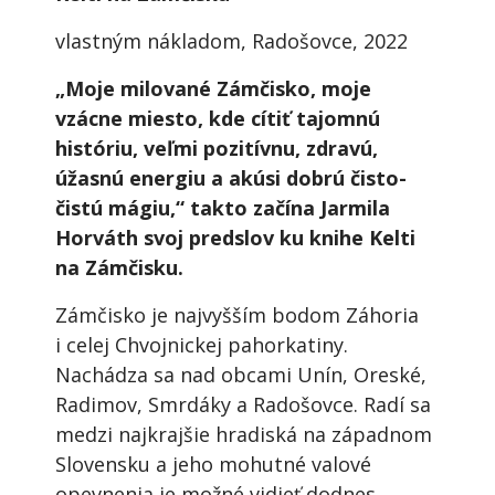
vlastným nákladom, Radošovce, 2022
„Moje milované Zámčisko, moje
vzácne miesto, kde cítiť tajomnú
históriu, veľmi pozitívnu, zdravú,
úžasnú energiu a akúsi dobrú čisto-
čistú mágiu,“ takto začína Jarmila
Horváth svoj predslov ku knihe Kelti
na Zámčisku.
Zámčisko je najvyšším bodom Záhoria
i celej Chvojnickej pahorkatiny.
Nachádza sa nad obcami Unín, Oreské,
Radimov, Smrdáky a Radošovce. Radí sa
medzi najkrajšie hradiská na západnom
Slovensku a jeho mohutné valové
opevnenia je možné vidieť dodnes.