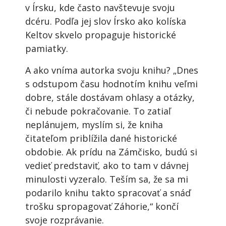
v Írsku, kde často navštevuje svoju
dcéru. Podľa jej slov Írsko ako kolíska
Keltov skvelo propaguje historické
pamiatky.
A ako vníma autorka svoju knihu? „Dnes
s odstupom času hodnotím knihu veľmi
dobre, stále dostávam ohlasy a otázky,
či nebude pokračovanie. To zatiaľ
neplánujem, myslím si, že kniha
čitateľom priblížila dané historické
obdobie. Ak prídu na Zámčisko, budú si
vedieť predstaviť, ako to tam v dávnej
minulosti vyzeralo. Teším sa, že sa mi
podarilo knihu takto spracovať a snáď
trošku spropagovať Záhorie,“ končí
svoje rozprávanie.