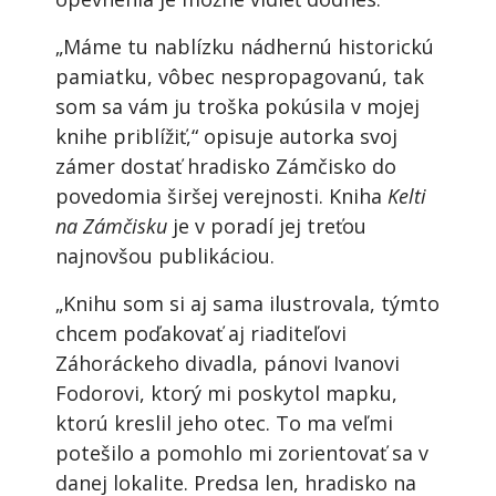
„Máme tu nablízku nádhernú historickú
pamiatku, vôbec nespropagovanú, tak
som sa vám ju troška pokúsila v mojej
knihe priblížiť,“ opisuje autorka svoj
zámer dostať hradisko Zámčisko do
povedomia širšej verejnosti. Kniha
Kelti
na Zámčisku
je v poradí jej treťou
najnovšou publikáciou.
„Knihu som si aj sama ilustrovala, týmto
chcem poďakovať aj riaditeľovi
Záhoráckeho divadla, pánovi Ivanovi
Fodorovi, ktorý mi poskytol mapku,
ktorú kreslil jeho otec. To ma veľmi
potešilo a pomohlo mi zorientovať sa v
danej lokalite. Predsa len, hradisko na