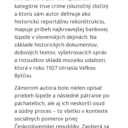
kategórie true crime (skutočný zločin)
a ktorú sám autor definuje ako
historickú reportážnu rekonštrukciu,
mapuje príbeh najkrvavejšej bankovej
lúpeže v slovenských dejinách. Na
základe historických dokumentov,
dobových textov, vyšetrovacích správ
a rozsudkov skladá mozaiku udalosti,
ktorá v roku 1927 otriasla Veľkou
Bytčou.
Zámerom autora bolo nielen opísať
priebeh lúpeže a následné pátranie po
páchateľoch, ale aj ich neskorší osud
a súdny proces – to všetko v kontexte
sociálnych pomerov prvej
Československej republiky. Zaoberá sa