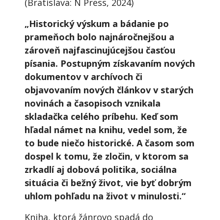
(Bratislava: N Press, 2024)
„Historický výskum a bádanie po
prameňoch bolo najnáročnejšou a
zároveň najfascinujúcejšou časťou
písania. Postupným získavaním nových
dokumentov v archívoch či
objavovaním nových článkov v starých
novinách a časopisoch vznikala
skladačka celého príbehu.
Keď som
hľadal námet na knihu, vedel som, že
to bude niečo historické. A časom som
dospel k tomu, že zločin, v ktorom sa
zrkadlí aj dobová politika, sociálna
situácia či bežný život, vie byť dobrým
uhlom pohľadu na život v minulosti.“
Kniha, ktorá žánrovo spadá do