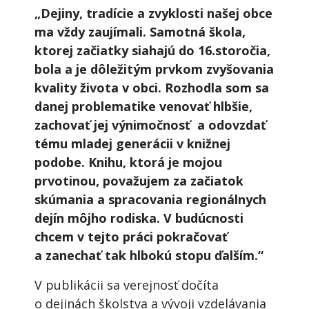
„Dejiny, tradície a zvyklosti našej obce
ma vždy zaujímali. Samotná škola,
ktorej začiatky siahajú do 16.storočia,
bola a je dôležitým prvkom zvyšovania
kvality života v obci. Rozhodla som sa
danej problematike venovať hlbšie,
zachovať jej výnimočnosť a odovzdať
tému mladej generácii v knižnej
podobe.
Knihu, ktorá je mojou
prvotinou, považujem za začiatok
skúmania a spracovania regionálnych
dejín môjho rodiska. V budúcnosti
chcem v tejto práci pokračovať
a zanechať tak hlbokú stopu ďalším.“
V publikácii sa verejnosť dočíta
o dejinách školstva a vývoji vzdelávania