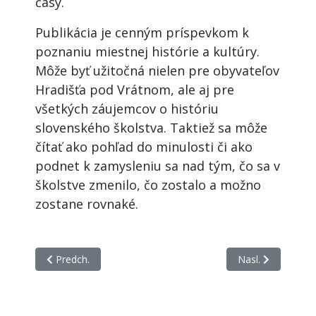
časy.
Publikácia je cenným príspevkom k
poznaniu miestnej histórie a kultúry.
Môže byť užitočná nielen pre obyvateľov
Hradišťa pod Vrátnom, ale aj pre
všetkých záujemcov o históriu
slovenského školstva. Taktiež sa môže
čítať ako pohľad do minulosti či ako
podnet k zamysleniu sa nad tým, čo sa v
školstve zmenilo, čo zostalo a možno
zostane rovnaké.
Predchádzajúci článok: 23. Vargová, Jana: Marián Varga Ne
Nasledujúci článo
Predch.
Nasl.