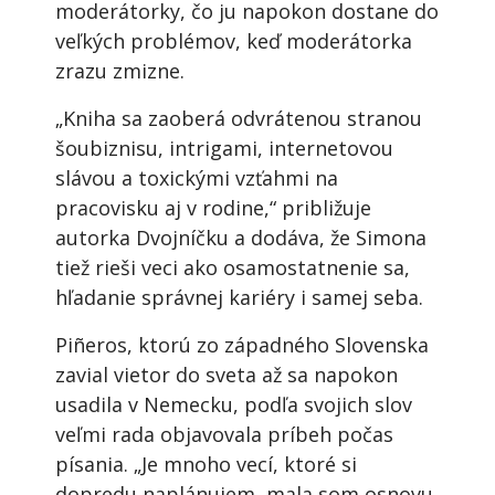
moderátorky, čo ju napokon dostane do
veľkých problémov, keď moderátorka
zrazu zmizne.
„Kniha sa zaoberá odvrátenou stranou
šoubiznisu, intrigami, internetovou
slávou a toxickými vzťahmi na
pracovisku aj v rodine,“ približuje
autorka Dvojníčku a dodáva, že Simona
tiež rieši veci ako osamostatnenie sa,
hľadanie správnej kariéry i samej seba.
Piñeros, ktorú zo západného Slovenska
zavial vietor do sveta až sa napokon
usadila v Nemecku, podľa svojich slov
veľmi rada objavovala príbeh počas
písania. „Je mnoho vecí, ktoré si
dopredu naplánujem, mala som osnovu,