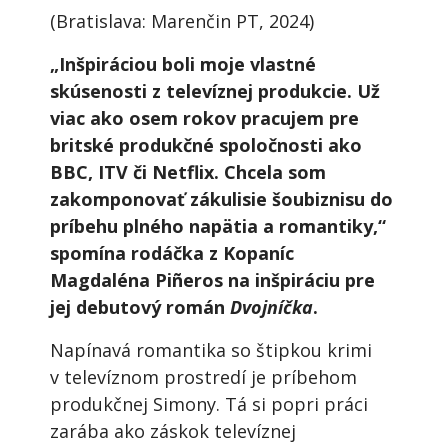
(Bratislava: Marenčin PT, 2024)
„Inšpiráciou boli moje vlastné
skúsenosti z televíznej produkcie. Už
viac ako osem rokov pracujem pre
britské produkčné spoločnosti ako
BBC, ITV či Netflix. Chcela som
zakomponovať zákulisie šoubiznisu do
príbehu plného napätia a romantiky,“
spomína rodáčka z Kopaníc
Magdaléna Piñeros na inšpiráciu pre
jej debutový román
Dvojníčka
.
Napínavá romantika so štipkou krimi
v televíznom prostredí je príbehom
produkčnej Simony. Tá si popri práci
zarába ako záskok televíznej