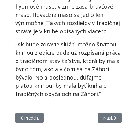
hydinové mäso, v zime zasa bravčové
mäso. Hovädzie mäso sa jedlo len
výnimočne. Takých rozdielov v tradičnej
strave je v knihe opísaných viacero.
„Ak bude zdravie slúžiť, možno štvrtou
knihou z edície bude už rozpísaná práca
o tradičnom staviteľstve, ktorá by mala
byť o tom, ako a v čom sa na Záhorí
bývalo. No a poslednou, dúfajme,
piatou knihou, by mala byť kniha o
tradičných obyčajoch na Záhorí.“
Predchádzajúci článok: 01. Beňová, Jana: Nerob s ňou rozho
Nasledujúci článo
Predch.
Nasl.