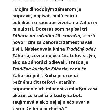
„Mojím dlhodobým zámerom je
pripraviť, napísať malú edíciu
publikácií o spôsobe života na Záhorí v
minulosti. Doteraz som napísal tri:
Záhorie na začiatku 20. storočia
, ktorá
hovorí čím sa Záhoráci zamestnávali,
živili. Nasledovala kniha
Tradičný odev
Záhoria, zoznamujúca čitateľov s tým,
ako sa Záhoráci odievali. Treťou je
Tradičná kuchyňa Záhoria,
teda čo
Záhoráci jedli. Kniha je určená
bežnému čitateľovi - starším
pripomenie ich mladosť a mladým zasa
ukáže, že tradičná kuchyňa bola
zaujímavá a ak z nej aj niečo uvaria,
zistia, že bola aj chutná.“